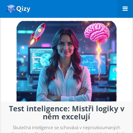
Test inteligence: Mistři logiky v
něm excelují
Skutečná inteligence se schovává v neprozkoumaných