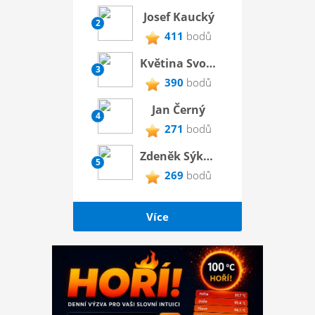
Josef Kaucký
2
411
bodů
Květina Svobodová
3
390
bodů
Jan Černý
4
271
bodů
Zdeněk Sýkora
5
269
bodů
Více