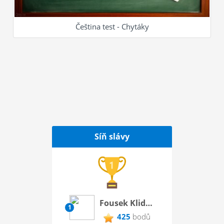
Čeština test - Chytáky
Síň slávy
Fousek Klidek
1
425
bodů